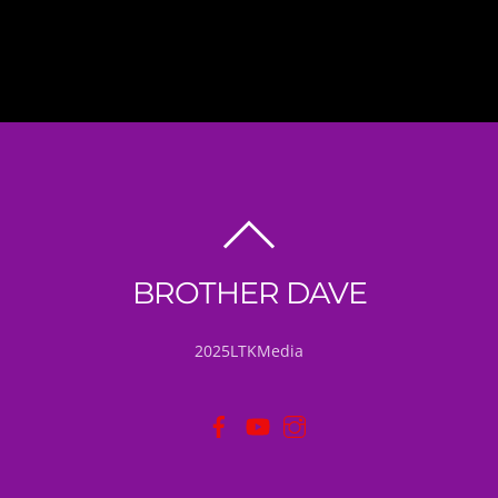
BACK
TO
BROTHER DAVE
TOP
2025LTKMedia
Facebook
YouTube
Instagram